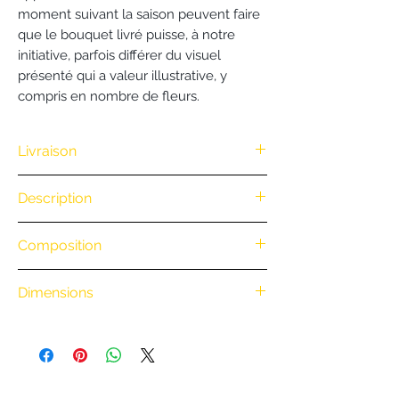
moment suivant la saison peuvent faire
que le bouquet livré puisse, à notre
initiative, parfois différer du visuel
présenté qui a valeur illustrative, y
compris en nombre de fleurs.
Livraison
Nous vous offrons la livraison dès
Description
100€ d'achat. (Exclusivité Web non
valable pour une commande
.
Composition
par téléphone)
• Retrait en boutique : gratuit
.
• Livraison à vélo par notre coursier
Dimensions
Nantais BiciCouriers : (Itinéraire à vélo
.
au départ de la boutique)
0 à 3 km : 8 €
3 à 6 km : 15 €
6 à 9 km : 18 €