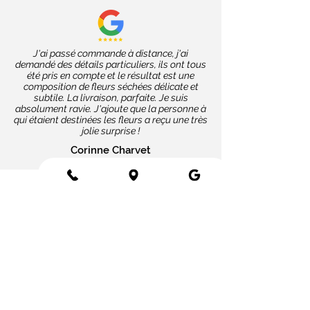
J'ai passé commande à distance, j'ai
demandé des détails particuliers, ils ont tous
été pris en compte et le résultat est une
composition de fleurs séchées délicate et
subtile. La livraison, parfaite. Je suis
absolument ravie. J'ajoute que la personne à
qui étaient destinées les fleurs a reçu une très
jolie surprise !
Corinne Charvet
Nos coups de cœur
Cartes message
Fleurs fraîches
Fleurs séchées
Cartes cadeaux
Mariage en fleurs séchées