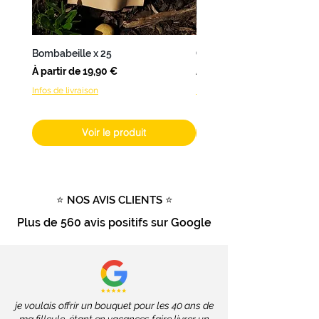
Pour les
fleurs fraîches
livrées à
Nantes
,
L’Atelier de Brice
propose
une
livraison en 24 à 48h
.
Bombabeille x 25
Coffret Bombamix
Pour les
autres produits
(hors
Prix promotionnel
Prix promotionnel
À partir de
19,90 €
À partir de
fleurs fraîches), livrables dans
Infos de livraison
Infos de livraison
toute la France
, les délais
dépendront des services de la
Poste, soit
2 à 4 jours ouvrés
.
Voir le produit
Livraison gratuite
dès
100€
d'achat
Tout savoir sur la livraison
⭐ NOS AVIS CLIENTS ⭐
Plus de
560 avis positifs
sur Google
je voulais offrir un bouquet pour les 40 ans de