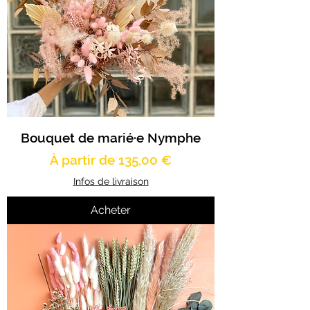
Bouquet de marié·e Nymphe
Prix promotionnel
À partir de
135,00 €
Infos de livraison
Acheter