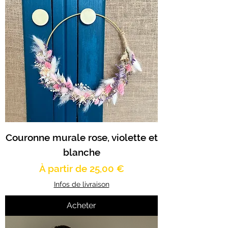
Couronne murale rose, violette et
blanche
Prix promotionnel
À partir de
25,00 €
Infos de livraison
Acheter