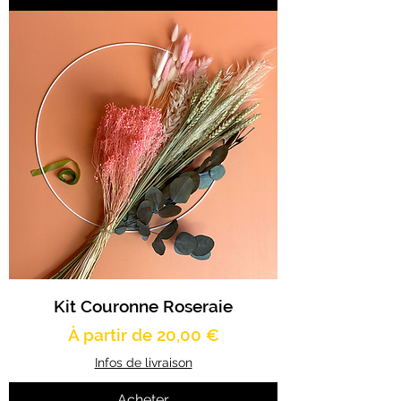
Kit Couronne Roseraie
Prix promotionnel
À partir de
20,00 €
Infos de livraison
Acheter