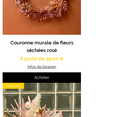
Couronne murale de fleurs
séchées rosé
Prix promotionnel
À partir de
39,00 €
Infos de livraison
Acheter
Nouveau