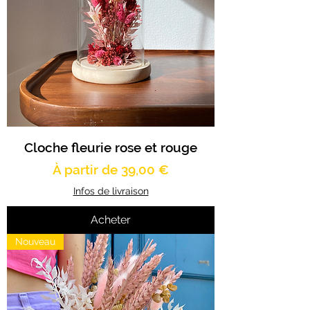
Cloche fleurie rose et rouge
Prix promotionnel
À partir de
39,00 €
Infos de livraison
Acheter
Nouveau