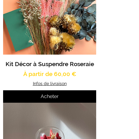
Kit Décor à Suspendre Roseraie
Prix promotionnel
À partir de
60,00 €
Infos de livraison
Acheter