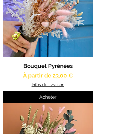
Bouquet Pyrénées
Prix promotionnel
À partir de
23,00 €
Infos de livraison
Acheter