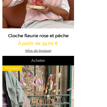
Cloche fleurie rose et pêche
Prix promotionnel
À partir de
39,00 €
Infos de livraison
Acheter
Nouveau