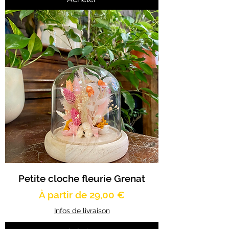
Petite cloche fleurie Grenat
Prix promotionnel
À partir de
29,00 €
Infos de livraison