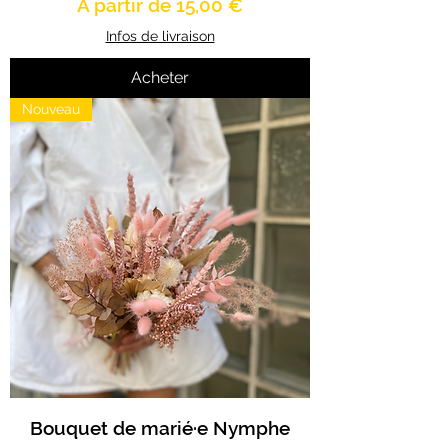
Prix promotionnel
À partir de
15,00 €
Infos de livraison
Acheter
Nouveau
Bouquet de marié·e Nymphe