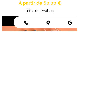
Prix promotionnel
À partir de
60,00 €
Infos de livraison
Acheter
Kit Bouquet Roseraie