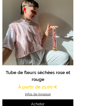
Tube de fleurs séchées rose et
rouge
Prix promotionnel
À partir de
21,00 €
Infos de livraison
Acheter