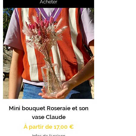
Acheter
Mini bouquet Roseraie et son
vase Claude
Prix promotionnel
À partir de
17,00 €