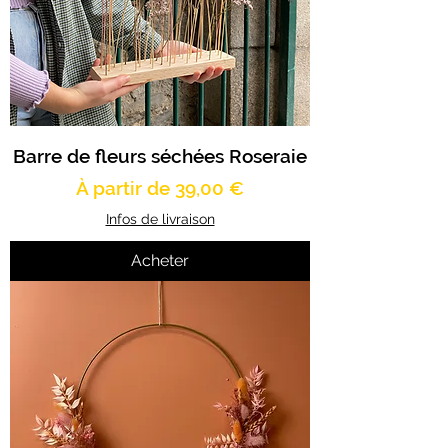
Barre de fleurs séchées Roseraie
Prix promotionnel
À partir de
39,00 €
Infos de livraison
Acheter