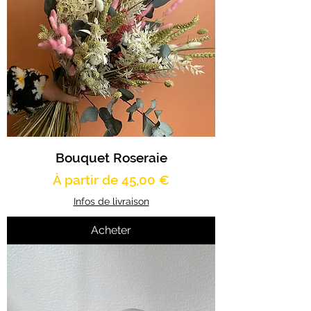
Bouquet Roseraie
Prix promotionnel
À partir de
45,00 €
Infos de livraison
Acheter