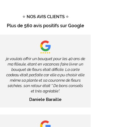
Pour les fleurs fraîches livrées à
Nantes, L’Atelier de Brice propose
une livraison en 24 à 48h.
⭐ NOS AVIS CLIENTS ⭐
Pour les autres produits (hors
Plus de
560 avis positifs
sur Google
fleurs fraîches), livrables dans
toute la France, les délais
dépendront des services de la
Poste, soit 2 à 4 jours ouvrés.
Livraison gratuite dès 100€ d'achat
je voulais offrir un bouquet pour les 40 ans de
ma filleule, étant en vacances faire livrer un
bouquet de fleurs était difficile. La carte
Tout savoir sur la livraison
cadeau était parfaite car elle a pu choisir elle
même sa plante et sa couronne de fleurs
séchées. son retour était " De bons conseils
et très agréable".
Daniele Baraille