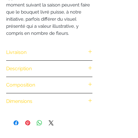
moment suivant la saison peuvent faire
que le bouquet livré puisse, à notre
initiative, parfois différer du visuel
présenté qui a valeur illustrative, y
compris en nombre de fleurs.
Livraison
Description
Tarifs des livraisons
Nous vous offrons la livraison dès
.
Composition
100€ d'achat. (Exclusivité Web non
valable pour une commande par
.
téléphone)
Dimensions
.
• Retrait en boutique : gratuit
• Livraison à vélo par notre coursier
Nantais
BiciCouriers
: (Itinéraire à vélo