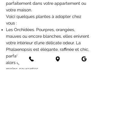
parfaitement dans votre appartement ou
votre maison.
Voici quelques plantes à adopter chez
vous :
Les Orchidées. Pourpres, orangées,
mauves ou encore blanches, elles enivrent
votre intérieur d’une délicate odeur. La
Phalaenopsis est élégante, raffinée et chic,
parfaite pour un intérieur assez classique,
alors que les oncidium et miltonia sont
moins courantes.
Notre coupe de plantes champêtres, dans
laquelle se mêlent gaiement lavande,
ostéospermum parm, fusain, lierre et
skimmia.
Le commun mais non moins esthétique
Croton, dont le feuillage bariolé ne
manquera pas de dynamiser l’intérieur de
votre logement !
Camélia et mimosa pour fleurir un