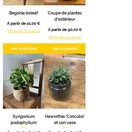
Begonia beleaf
Coupe de plantes
d'extérieur
Prix promotionnel
À partir de
21,00 €
Prix promotionnel
À partir de
90,00 €
Infos de livraison
Infos de livraison
Voir le produit
Voir le produit
Syngonium
Haworthia ‘Concolor’
podophyllum
et son vase