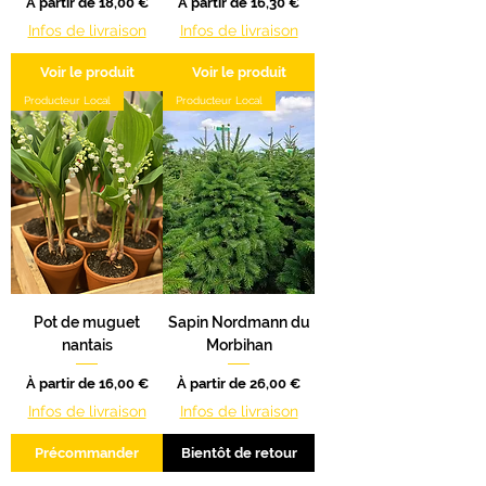
Prix promotionnel
Prix promotionnel
À partir de
18,00 €
À partir de
16,30 €
Infos de livraison
Infos de livraison
Voir le produit
Voir le produit
Producteur Local
Producteur Local
Pot de muguet
Sapin Nordmann du
nantais
Morbihan
Prix promotionnel
Prix promotionnel
À partir de
16,00 €
À partir de
26,00 €
Infos de livraison
Infos de livraison
Précommander
Bientôt de retour