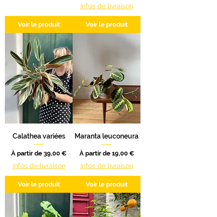
Infos de livraison
Voir le produit
Voir le produit
Calathea variées
Maranta leuconeura
Prix promotionnel
Prix promotionnel
À partir de
39,00 €
À partir de
19,00 €
Infos de livraison
Infos de livraison
Voir le produit
Voir le produit