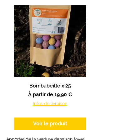
Bombabeille x 25
Prix promotionnel
Prix promotionn
À partir de
19,90 €
À partir de
Infos de livraison
Voir le produit
Apporter de la verdure dans son foyer