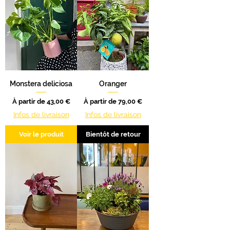
Monstera deliciosa
Oranger
Prix promotionnel
Prix promotionnel
À partir de
43,00 €
À partir de
79,00 €
Infos de livraison
Infos de livraison
Voir le produit
Bientôt de retour