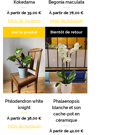
Kokedama
Begonia maculata
Prix promotionnel
Prix promotionnel
À partir de
39,00 €
À partir de
78,00 €
Infos de livraison
Infos de livraison
Voir le produit
Bientôt de retour
Philodendron white
Phalaenopsis
knight
blanche et son
cache-pot en
Prix promotionnel
À partir de
38,00 €
céramique
Infos de livraison
Prix promotionnel
À partir de
42,00 €