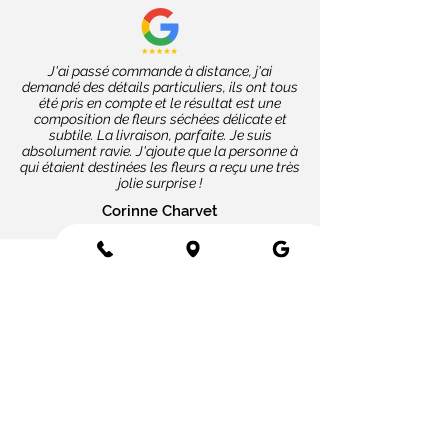
J'ai passé commande à distance, j'ai
demandé des détails particuliers, ils ont tous
été pris en compte et le résultat est une
composition de fleurs séchées délicate et
subtile. La livraison, parfaite. Je suis
absolument ravie. J'ajoute que la personne à
qui étaient destinées les fleurs a reçu une très
jolie surprise !
Corinne Charvet
Nos coups de cœur
Cartes message
Fleurs fraîches
Fleurs séchées
Cartes cadeaux
Mariage en fleurs séchées