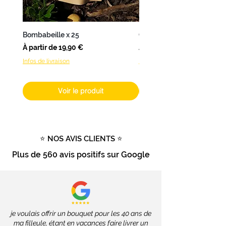
Pour les
fleurs fraîches
livrées à
Nantes
,
L’Atelier de Brice
propose
une
livraison en 24 à 48h
.
Bombabeille x 25
Coffret Bombamix
Pour les
autres produits
(hors
Prix promotionnel
Prix promotionnel
À partir de
19,90 €
À partir de
fleurs fraîches), livrables dans
Infos de livraison
Infos de livraison
toute la France
, les délais
dépendront des services de la
Poste, soit
2 à 4 jours ouvrés
.
Voir le produit
Livraison gratuite
dès
100€
d'achat
Tout savoir sur la livraison
⭐ NOS AVIS CLIENTS ⭐
Plus de
560 avis positifs
sur Google
je voulais offrir un bouquet pour les 40 ans de
ma filleule, étant en vacances faire livrer un