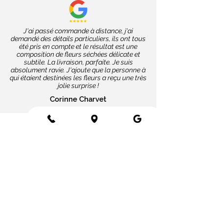
J'ai passé commande à distance, j'ai
demandé des détails particuliers, ils ont tous
été pris en compte et le résultat est une
composition de fleurs séchées délicate et
subtile. La livraison, parfaite. Je suis
absolument ravie. J'ajoute que la personne à
qui étaient destinées les fleurs a reçu une très
jolie surprise !
Corinne Charvet
Nos coups de cœur
Cartes message
Fleurs fraîches
Fleurs séchées
Cartes cadeaux
Mariage en fleurs séchées
Bottes de fleurs séchées