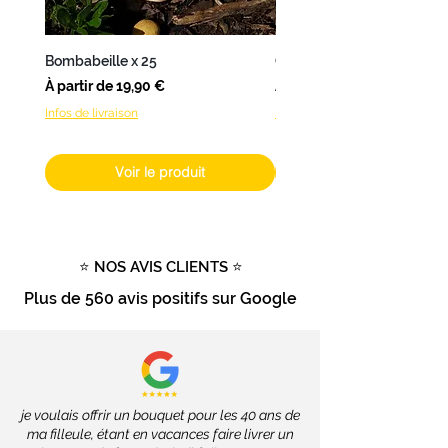
Nantes, L’Atelier de Brice propose
une livraison en 24 à 48h.
Bombabeille x 25
Coffret Bombamix
Pour les autres produits (hors
Prix promotionnel
Prix promotionnel
À partir de
19,90 €
À partir de
fleurs fraîches), livrables dans
Infos de livraison
Infos de livraison
toute la France, les délais
dépendront des services de la
Poste, soit 2 à 4 jours ouvrés.
Voir le produit
Livraison gratuite dès 100€ d'achat
Tout savoir sur la livraison
⭐ NOS AVIS CLIENTS ⭐
Plus de
560 avis positifs
sur Google
je voulais offrir un bouquet pour les 40 ans de
ma filleule, étant en vacances faire livrer un