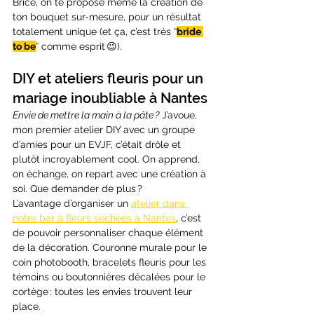
Brice, on te propose même la création de 
ton bouquet sur-mesure, pour un résultat 
totalement unique (et ça, c’est très “
bride 
to be
” comme esprit 😉).
DIY et ateliers fleuris pour un 
mariage inoubliable à Nantes
Envie de mettre la main à la pâte ?
 J’avoue, 
mon premier atelier DIY avec un groupe 
d’amies pour un EVJF, c’était drôle et 
plutôt incroyablement cool. On apprend, 
on échange, on repart avec une création à 
soi. Que demander de plus ?
L’avantage d’organiser un 
atelier dans 
notre bar à fleurs séchées à Nantes
, c’est 
de pouvoir personnaliser chaque élément 
de la décoration. Couronne murale pour le 
coin photobooth, bracelets fleuris pour les 
témoins ou boutonnières décalées pour le 
cortège : toutes les envies trouvent leur 
place.