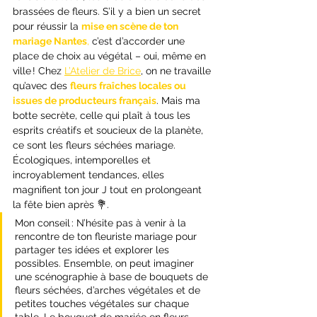
brassées de fleurs. S’il y a bien un secret 
pour réussir la 
mise en scène de ton 
mariage Nantes
,
 c’est d’accorder une 
place de choix au végétal – oui, même en 
ville ! Chez 
L’Atelier de Brice
, on ne travaille 
qu’avec des 
fleurs fraîches locales ou 
issues de producteurs français
. Mais ma 
botte secrète, celle qui plaît à tous les 
esprits créatifs et soucieux de la planète, 
ce sont les fleurs séchées mariage. 
Écologiques, intemporelles et 
incroyablement tendances, elles 
magnifient ton jour J tout en prolongeant 
la fête bien après 
💐.
Mon conseil : N’hésite pas à venir à la 
rencontre de ton fleuriste mariage pour 
partager tes idées et explorer les 
possibles. Ensemble, on peut imaginer 
une scénographie à base de bouquets de 
fleurs séchées, d’arches végétales et de 
petites touches végétales sur chaque 
table. Le bouquet de mariée en fleurs 