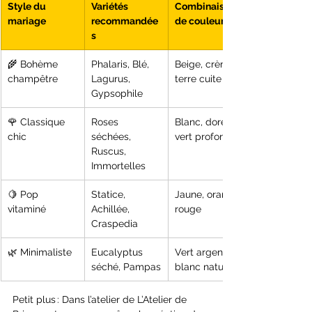
Style du 
Variétés 
Combinaison 
mariage
recommandée
de couleurs
s
🌾 Bohème 
Phalaris, Blé, 
Beige, crème, 
champêtre
Lagurus, 
terre cuite
Gypsophile
🌹 Classique 
Roses 
Blanc, doré, 
chic
séchées, 
vert profond
Ruscus, 
Immortelles
🍋 Pop 
Statice, 
Jaune, orange, 
vitaminé
Achillée, 
rouge
Craspedia
🌿 Minimaliste
Eucalyptus 
Vert argent, 
séché, Pampas
blanc naturel
Petit plus : Dans l’atelier de L’Atelier de 