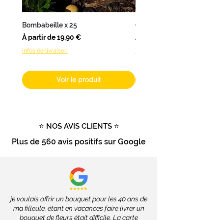
Nantes
,
L’Atelier de Brice
propose
une
livraison en 24 à 48h
.
Bombabeille x 25
Coffret Bombamix
Pour les
autres produits
(hors
Prix promotionnel
Prix promotionnel
À partir de
19,90 €
À partir de
fleurs fraîches), livrables dans
Infos de livraison
Infos de livraison
toute la France
, les délais
dépendront des services de la
Poste, soit
2 à 4 jours ouvrés
.
Voir le produit
Livraison gratuite
dès
100€
d'achat
Tout savoir sur la livraison
⭐ NOS AVIS CLIENTS ⭐
Plus de
560 avis positifs
sur Google
je voulais offrir un bouquet pour les 40 ans de
ma filleule, étant en vacances faire livrer un
bouquet de fleurs était difficile. La carte