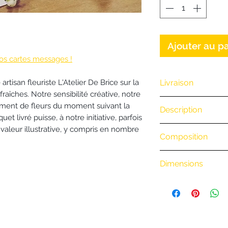
Ajouter au p
os cartes messages !
Livraison
rtisan fleuriste L'Atelier De Brice sur la
raîches. Notre sensibilité créative, notre
Nous vous offrons 
nement de fleurs du moment suivant la
Description
(Exclusivité Web 
t livré puisse, à notre initiative, parfois
commande par té
.
 valeur illustrative, y compris en nombre
Composition
• Retrait en boutiq
• Livraison à vélo
.
BiciCouriers : (Iti
Dimensions
boutique)
.
0 à 3 km : 8 €
3 à 6 km : 15 €
6 à 9 km : 18 €
9 à 20 km : 24 €