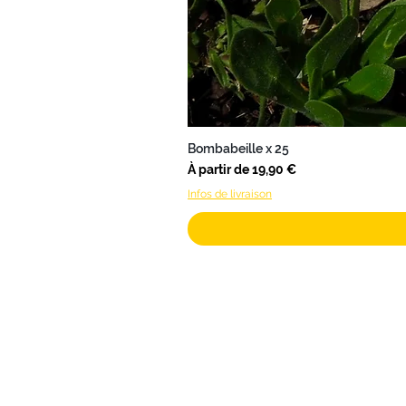
Bombabeille x 25
Prix promotionnel
À partir de
19,90 €
Infos de livraison