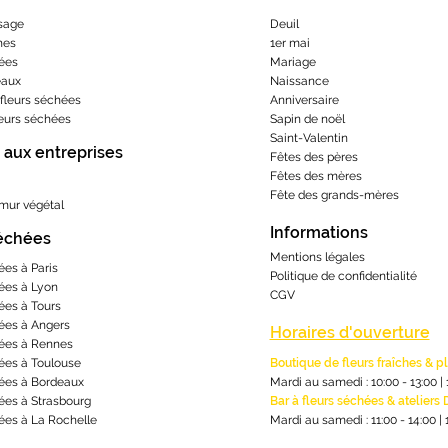
sage
Deuil
hes
1er mai
ées
Mariage
eaux
Naissance
fleurs séchées
Anniversaire
leurs séchées
Sapin de noël
Saint-Valentin
 aux entreprises
Fêtes des pères
Fêtes des mères
​Fête des grands-m
ères
 mur végétal
Informations
séchées
Mentions lé
gales
ées à Paris
Politique de confidentialité
ées à Lyon
CGV
ées à Tours
ées à Angers
Horaires d'ouverture
ées à Rennes
ées à Toulouse
Boutique de fleurs fraîches & p
ées à Bordeaux
Mardi au samedi : 10:00 - 13:00
|
ées à Strasbourg
Bar à fleurs séchées & ateliers 
ées à La Rochelle
Mardi au samedi : 11:00 - 14:00
|