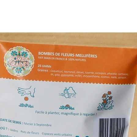
Au delà de 20 km
• Envoi postal de 
séchées dans tout
• Envoi postal de
la France 🇫🇷 po
Informations sur l
Pour les
fleurs
L’Atelier de Bric
à 48h
.
Pour les
autres
fraîches), livra
délais dépendro
soit
2 à 4 jours
Livraison gratu
Tout savoir sur la 