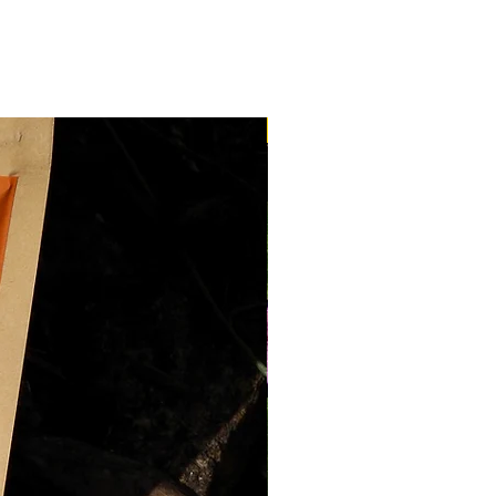
: nous contacter
nos réalisations en fleurs
e la France 🇫🇷 pour 9,90 €
 nos bons cadeaux dans toute
ur 1,50 €
Nouveau
es délais de livraison
 fraîches
livrées à
Nantes
,
e
propose une
livraison en 24
 produits
(hors fleurs
bles dans
toute la France
, les
nt des services de la Poste,
 ouvrés
.
ite
dès
100€ d'achat
livraison