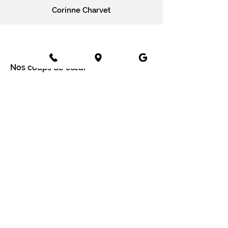
Corinne Charvet
Nos coups de cœur
Cartes message
Fleurs fraîches
Fleurs séchées
Cartes cadeaux
Mariage en fleurs séchées
Bottes de fleurs séchées
Services aux entreprises
Entreprises
Installation mur végétal
Fleurs séchées
Fleurs séchées à Paris
Fleurs séchées à Lyon
Fleurs séchées à Tours