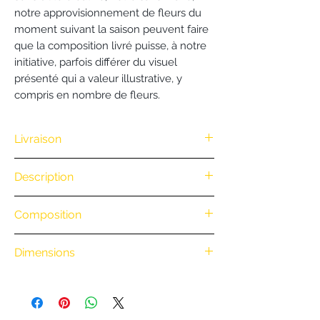
notre approvisionnement de fleurs du
moment suivant la saison peuvent faire
que la composition livré puisse, à notre
initiative, parfois différer du visuel
présenté qui a valeur illustrative, y
compris en nombre de fleurs.
Livraison
Nous vous offrons la livraison dès
Description
100€ d'achat. (Exclusivité Web non
valable pour une commande
.
Composition
par téléphone)
• Retrait en boutique : gratuit
.
• Livraison à vélo par notre coursier
Dimensions
Nantais BiciCouriers : (Itinéraire à vélo
.
au départ de la boutique)
0 à 3 km : 8 €