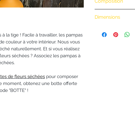
Composition
• Retrait en boutiq
• Livraison à vélo
.
BiciCouriers : (Iti
Dimensions
boutique)
Longueur : 1 m en
0 à 3 km : 8 €
a tige ! Facile à travailler, les pampas
3 à 6 km : 15 €
e couleur à votre intérieur. Nous vous
6 à 9 km : 18 €
ché naturellement. Et si vous réalisez
9 à 20 km : 24 €
eurs séchées ? Associez les pampas à
Au delà de 20 km
séchées.
• Envoi postal de 
séchées dans tout
ttes de fleurs séchées
pour composer
• Envoi postal de
 moment, obtenez une botte offerte
la France 🇫🇷 po
code "BOTTE" !
Informations sur l
Pour les
fleurs
L’Atelier de Bric
à 48h
.
Pour les
autres
fraîches), livra