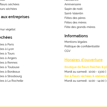
fleurs séchées
Anniversaire
leurs séchées
Sapin de noël
Saint-Valentin
 aux entreprises
Fêtes des pères
Fêtes des mères
​Fête des grands-m
ères
 mur végétal
Informations
séchées
Mentions lé
gales
ées à Paris
Politique de confidentialité
ées à Lyon
CGV
ées à Tours
ées à Angers
Horaires d'ouverture
ées à Rennes
ées à Toulouse
Boutique de fleurs fraîches & p
ées à Bordeaux
Mardi au samedi : 10:00 - 13:00
|
ées à Strasbourg
Bar à fleurs séchées & ateliers 
ées à La Rochelle
Mardi au samedi : 11:00 - 14:00
|