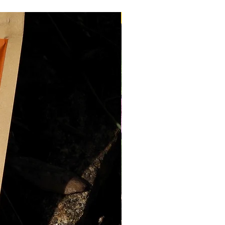
nt des services de la Poste,
Nouveau
 ouvrés
.
ite
dès
100€ d'achat
livraison