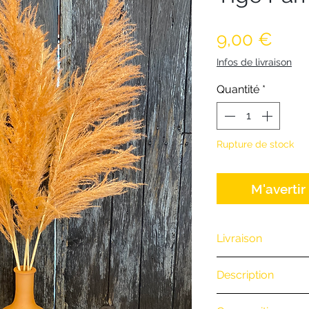
Prix
9,00 €
Infos de livraison
Quantité
*
Rupture de stock
M'avertir
Livraison
Nous vous offrons 
Description
(Exclusivité Web 
commande par té
.