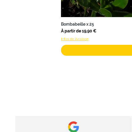
Bombabeille x 25
Prix promotionnel
À partir de
19,90 €
Infos de livraison