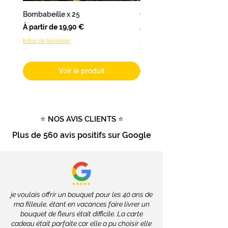
une
livraison en 24 à 48h
.
Bombabeille x 25
Coffret Bombamix
Pour les
autres produits
(hors
Prix promotionnel
Prix promotionnel
À partir de
19,90 €
À partir de
fleurs fraîches), livrables dans
Infos de livraison
Infos de livraison
toute la France
, les délais
dépendront des services de la
Poste, soit
2 à 4 jours ouvrés
.
Voir le produit
Livraison gratuite
dès
100€
d'achat
Tout savoir sur la livraison
⭐ NOS AVIS CLIENTS ⭐
Plus de
560 avis positifs
sur Google
je voulais offrir un bouquet pour les 40 ans de
ma filleule, étant en vacances faire livrer un
bouquet de fleurs était difficile. La carte
cadeau était parfaite car elle a pu choisir elle