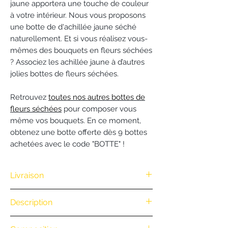
jaune apportera une touche de couleur
à votre intérieur. Nous vous proposons
une botte de d'achillée jaune séché
naturellement. Et si vous réalisez vous-
mêmes des bouquets en fleurs séchées
? Associez les achillée jaune à d’autres
jolies bottes de fleurs séchées.
Retrouvez
toutes nos autres bottes de
fleurs séchées
pour composer vous
même vos bouquets. En ce moment,
obtenez une botte offerte dès 9 bottes
achetées avec le code "BOTTE" !
Livraison
Nous vous offrons la livraison dès
Description
100€ d'achat. (Exclusivité Web non
valable pour une commande
.