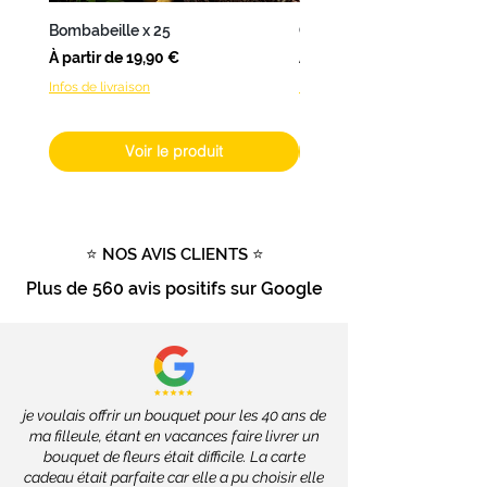
une
livraison en 24 à 48h
.
Bombabeille x 25
Coffret Bombamix
Pour les
autres produits
(hors
Prix promotionnel
Prix promotionnel
À partir de
19,90 €
À partir de
fleurs fraîches), livrables dans
Infos de livraison
Infos de livraison
toute la France
, les délais
dépendront des services de la
Poste, soit
2 à 4 jours ouvrés
.
Voir le produit
Livraison gratuite
dès
100€
d'achat
Tout savoir sur la livraison
⭐ NOS AVIS CLIENTS ⭐
Plus de
560 avis positifs
sur Google
je voulais offrir un bouquet pour les 40 ans de
ma filleule, étant en vacances faire livrer un
bouquet de fleurs était difficile. La carte
cadeau était parfaite car elle a pu choisir elle