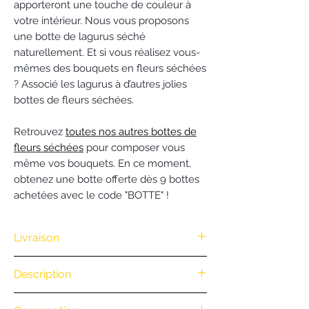
apporteront une touche de couleur à
votre intérieur. Nous vous proposons
une botte de lagurus séché
naturellement. Et si vous réalisez vous-
mêmes des bouquets en fleurs séchées
? Associé les lagurus à d’autres jolies
bottes de fleurs séchées.
Retrouvez
toutes nos autres bottes de
fleurs séchées
pour composer vous
même vos bouquets. En ce moment,
obtenez une botte offerte dès 9 bottes
achetées avec le code "BOTTE" !
Livraison
Nous vous offrons la livraison dès
Description
100€ d'achat. (Exclusivité Web non
valable pour une commande
.