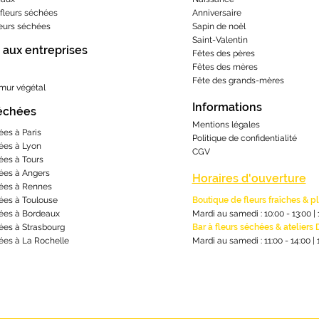
fleurs séchées
Anniversaire
leurs séchées
Sapin de noël
Saint-Valentin
 aux entreprises
Fêtes des pères
Fêtes des mères
​Fête des grands-m
ères
 mur végétal
Informations
séchées
Mentions lé
gales
ées à Paris
Politique de confidentialité
ées à Lyon
CGV
ées à Tours
ées à Angers
Horaires d'ouverture
ées à Rennes
ées à Toulouse
Boutique de fleurs fraîches & p
ées à Bordeaux
Mardi au samedi : 10:00 - 13:00
|
ées à Strasbourg
Bar à fleurs séchées & ateliers 
ées à La Rochelle
Mardi au samedi : 11:00 - 14:00
|