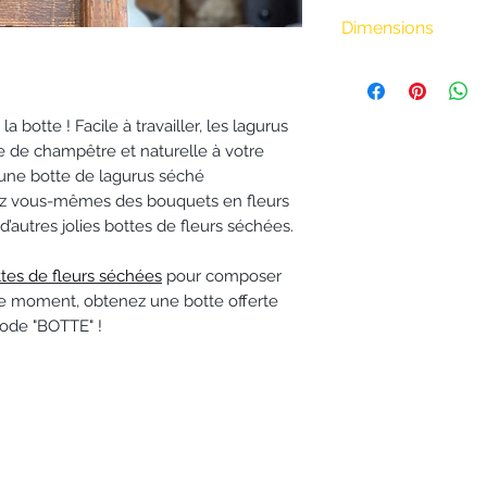
• Livraison à vélo
.
BiciCouriers : (Iti
Dimensions
boutique)
Longueur : 65 cm
0 à 3 km : 8 €
Poigs : 20 g envir
3 à 6 km : 15 €
 botte ! Facile à travailler, les lagurus
6 à 9 km : 18 €
e de champêtre et naturelle à votre
9 à 20 km : 24 €
 une botte de lagurus séché
Au delà de 20 km
isez vous-mêmes des bouquets en fleurs
• Envoi postal de 
d’autres jolies bottes de fleurs séchées.
séchées dans tout
• Envoi postal de
ttes de fleurs séchées
pour composer
la France 🇫🇷 po
 moment, obtenez une botte offerte
Informations sur l
code "BOTTE" !
Pour les
fleurs
L’Atelier de Bric
à 48h
.
Pour les
autres
fraîches), livra
délais dépendro