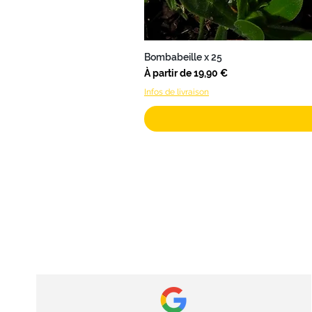
Bombabeille x 25
Prix promotionnel
À partir de
19,90 €
Infos de livraison