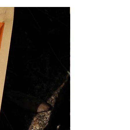
 ouvrés
.
ite
dès
100€ d'achat
Nouveau
livraison