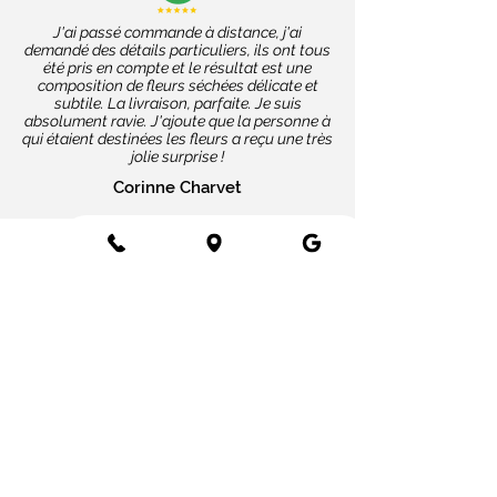
J'ai passé commande à distance, j'ai
demandé des détails particuliers, ils ont tous
été pris en compte et le résultat est une
composition de fleurs séchées délicate et
subtile. La livraison, parfaite. Je suis
absolument ravie. J'ajoute que la personne à
qui étaient destinées les fleurs a reçu une très
jolie surprise !
Corinne Charvet
Nos coups de cœur
Cartes message
Fleurs fraîches
Fleurs séchées
Cartes cadeaux
Mariage en fleurs séchées
Bottes de fleurs séchées
Services aux entreprises