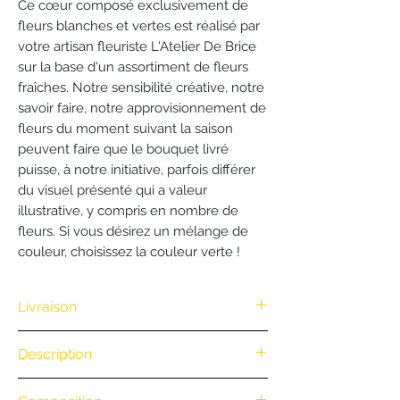
Ce cœur composé exclusivement de
fleurs blanches et vertes est réalisé par
votre artisan fleuriste L'Atelier De Brice
sur la base d'un assortiment de fleurs
fraîches. Notre sensibilité créative, notre
savoir faire, notre approvisionnement de
fleurs du moment suivant la saison
peuvent faire que le bouquet livré
puisse, à notre initiative, parfois différer
du visuel présenté qui a valeur
illustrative, y compris en nombre de
fleurs. Si vous désirez un mélange de
couleur, choisissez la couleur verte !
Livraison
Nous vous offrons la livraison dès
Description
100€ d'achat. (Exclusivité Web non
valable pour une commande
.