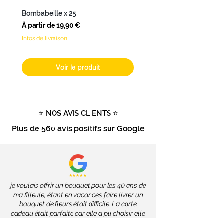
une
livraison en 24 à 48h
.
Bombabeille x 25
Coffret Bombamix
Pour les
autres produits
(hors
Prix promotionnel
Prix promotionnel
À partir de
19,90 €
À partir de
fleurs fraîches), livrables dans
Infos de livraison
Infos de livraison
toute la France
, les délais
dépendront des services de la
Poste, soit
2 à 4 jours ouvrés
.
Voir le produit
Livraison gratuite
dès
100€
d'achat
Tout savoir sur la livraison
⭐ NOS AVIS CLIENTS ⭐
Plus de
560 avis positifs
sur Google
je voulais offrir un bouquet pour les 40 ans de
ma filleule, étant en vacances faire livrer un
bouquet de fleurs était difficile. La carte
cadeau était parfaite car elle a pu choisir elle