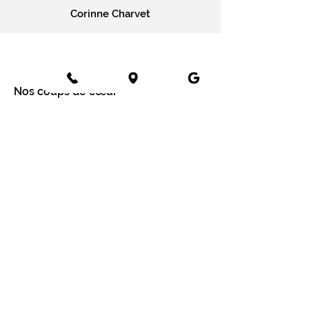
Corinne Charvet
Nos coups de cœur
Cartes message
Fleurs fraîches
Fleurs séchées
Cartes cadeaux
Mariage en fleurs séchées
Bottes de fleurs séchées
Services aux entreprises
Entreprises
Installation mur végétal
Fleurs séchées
Fleurs séchées à Paris
Fleurs séchées à Lyon
Fleurs séchées à Tours