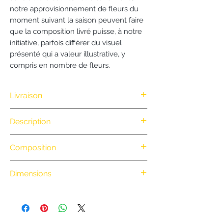
notre approvisionnement de fleurs du
moment suivant la saison peuvent faire
que la composition livré puisse, à notre
initiative, parfois différer du visuel
présenté qui a valeur illustrative, y
compris en nombre de fleurs.
Livraison
Nous vous offrons la livraison dès
Description
100€ d'achat. (Exclusivité Web non
valable pour une commande
.
Composition
par téléphone)
• Retrait en boutique : gratuit
.
• Livraison à vélo par notre coursier
Dimensions
Nantais BiciCouriers : (Itinéraire à vélo
.
au départ de la boutique)
0 à 3 km : 8 €