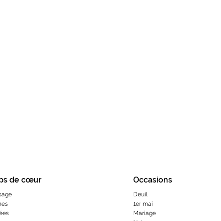
ps de cœur
Occasions
sage
Deuil
hes
1er mai
ées
Mariage