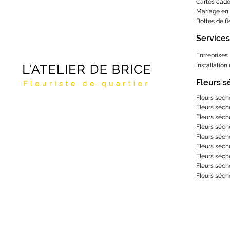
Cartes cad
Gros Bisous
Mariage en 
Bottes de f
Happy Valentin
Services
Heureuse Crémaillère !
Heureux Anniversaire
Entreprises
Installation
Heureux Anniversaire
de mariage
Fleurs 
Heureux Mariage
Fleurs séch
Fleurs séch
Je pense à toi
Fleurs séch
Je t'aime
Fleurs séch
Fleurs séch
Joyeuses fêtes
Fleurs séch
Fleurs séch
Joyeux Anniversaire
Fleurs séch
Juste pour le plaisir
Fleurs séch
Mandala à colorier
Merci de tout cœur
Pas de message