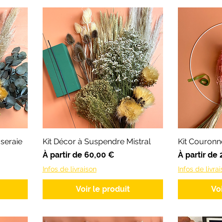
seraie
Kit Décor à Suspendre Mistral
Kit Couronn
Prix promotionnel
Prix promot
À partir de
60,00 €
À partir de
Infos de livraison
Infos de livra
Voir le produit
Vo