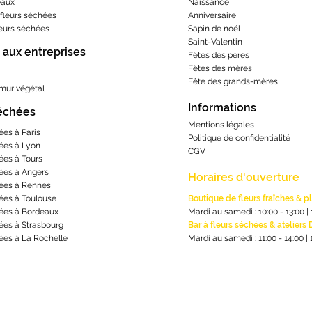
eaux
Naissance
fleurs séchées
Anniversaire
leurs séchées
Sapin de noël
Saint-Valentin
 aux entreprises
Fêtes des pères
Fêtes des mères
​Fête des grands-m
ères
 mur végétal
Informations
séchées
Mentions lé
gales
ées à Paris
Politique de confidentialité
ées à Lyon
CGV
ées à Tours
ées à Angers
Horaires d'ouverture
ées à Rennes
ées à Toulouse
Boutique de fleurs fraîches & p
ées à Bordeaux
Mardi au samedi : 10:00 - 13:00
|
ées à Strasbourg
Bar à fleurs séchées & ateliers 
ées à La Rochelle
Mardi au samedi : 11:00 - 14:00
|