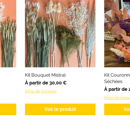
Kit Bouquet Mistral
Kit Couronn
Séchées
Prix promotionnel
À partir de
30,00 €
Prix promot
À partir de
Infos de livraison
Infos de livra
Voir le produit
Vo