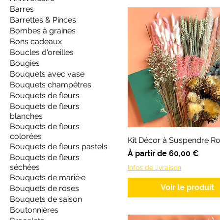
Barres
Barrettes & Pinces
Bombes à graines
Bons cadeaux
Boucles d'oreilles
Bougies
Bouquets avec vase
Bouquets champêtres
Bouquets de fleurs
Bouquets de fleurs
blanches
Bouquets de fleurs
colorées
Kit Décor à Suspendre Ro
Bouquets de fleurs pastels
Prix promotionnel
À partir de
60,00 €
Bouquets de fleurs
séchées
Infos de livraison
Bouquets de marié·e
Voir le produit
Bouquets de roses
Bouquets de saison
Boutonnières