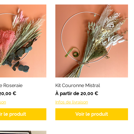
e Roseraie
Kit Couronne Mistral
ionnel
Prix promotionnel
20,00 €
À partir de
20,00 €
ison
Infos de livraison
ir le produit
Voir le produit