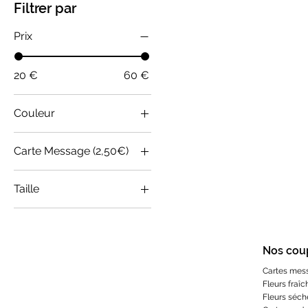
Filtrer par
Prix
20 €
60 €
Couleur
Carte Message (2,50€)
Bon rétablissement
Taille
Bonne fête
Double
Bonne fête Maman
Simple
Bonne retraite
Nos cou
Carte blanche (Offerte)
Cartes mes
Félicitations
Fleurs fraîc
Félicitations (Bébé)
Fleurs séch