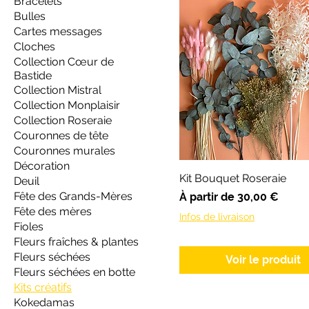
Bracelets
Bulles
Cartes messages
Cloches
Collection Cœur de
Bastide
Collection Mistral
Collection Monplaisir
Collection Roseraie
Couronnes de tête
Couronnes murales
Décoration
Kit Bouquet Roseraie
Deuil
Fête des Grands-Mères
Prix promotionnel
À partir de
30,00 €
Fête des mères
Infos de livraison
Fioles
Fleurs fraîches & plantes
Fleurs séchées
Voir le produit
Fleurs séchées en botte
Kits créatifs
Kokedamas